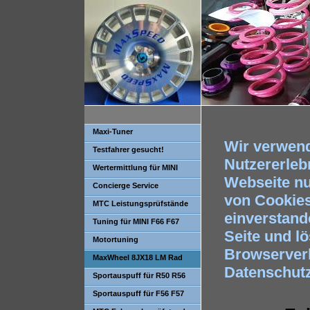
Maxi-Tuner
Wir verwen
Testfahrer gesucht!
Nutzererleb
Wertermittlung für MINI
Webseite nu
Concierge Service
von Cookies 
MTC Leistungsprüfstände
einverstande
Tuning für MINI F66 F67
Seite und l
Motortuning
Browserverl
MaxWheel 8JX18 LM Rad
Datenschutz
Sportauspuff für R50 R56
R57 One Cooper
Sportauspuff für F56 F57