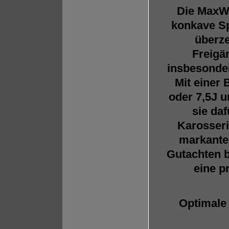
Die MaxWh
konkave Sp
überze
Freigä
insbesonder
Mit einer 
oder 7,5J u
sie daf
Karosseri
markanten
Gutachten b
eine p
Optimale