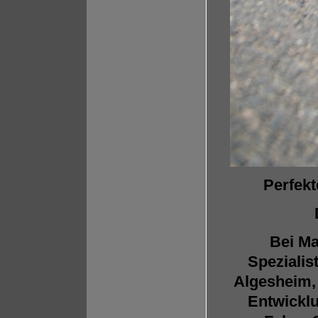
Perfekt
Bei Ma
Spezialis
Algesheim, 
Entwickl