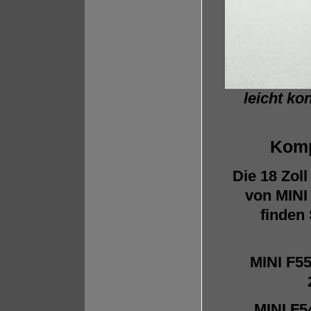
leicht ko
Komp
Die 18 Zoll
von MINI
finden
MINI F55
MINI F5